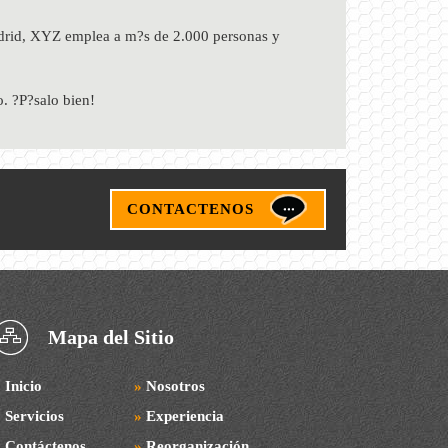
adrid, XYZ emplea a m?s de 2.000 personas y
. ?P?salo bien!
CONTACTENOS
Mapa del Sitio
»
Inicio
»
Nosotros
»
Servicios
»
Experiencia
»
Contáctenos
»
Reorganización