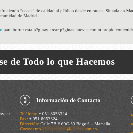
freciendo “cosas” de calidad al p?blico desde entonces. Situada en M
comunidad de Madrid.
io
para borrar esta p?ginay crear p?ginas nuevas con tu propio contenido
ase de Todo lo que Hacemos
Información de Contacto
oveer
Teléfono:
+ 051 8053324
Fax:
+ 051 8053324
Dirección:
Calle 7B # 69C-30 Bogotá – Marsella
Correo:
mo
***********
@
******
om.co