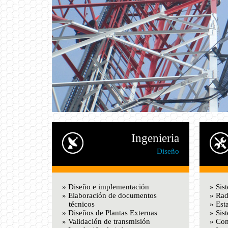
Ingenieria
Diseño
» Diseño e implementación
» Sist
» Elaboración de documentos
» Ra
técnicos
» Est
» Diseños de Plantas Externas
» Sis
» Validación de transmisión
» Com