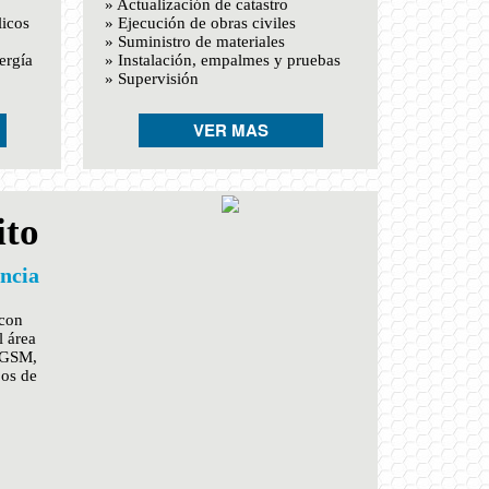
» Actualización de catastro
licos
» Ejecución de obras civiles
» Suministro de materiales
ergía
» Instalación, empalmes y pruebas
» Supervisión
VER MAS
ito
ncia
 con
l área
a GSM,
pos de