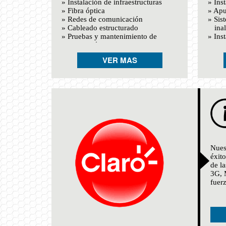
» Instalación de infraestructuras
» Ins
» Fibra óptica
» Apu
» Redes de comunicación
» Sis
» Cableado estructurado
ina
» Pruebas y mantenimiento de
» Ins
instalación de equipos en las
equ
diferentes tecnologías
VER MAS
» Desarrollo e implementación de
sistemas de información y
comunicación
Nues
éxit
de l
3G, 
fuer