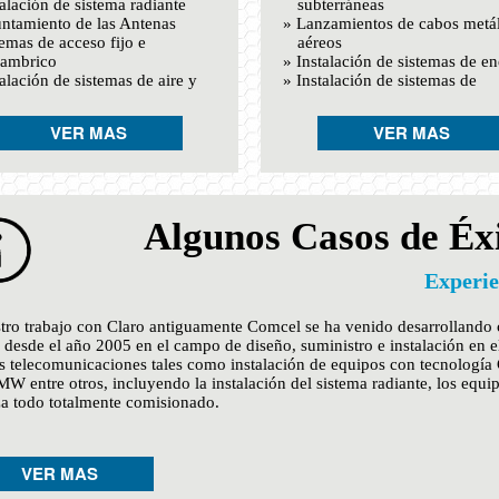
talación de sistema radiante
subterráneas
ntamiento de las Antenas
» Lanzamientos de cabos metá
temas de acceso fijo e
aéreos
lambrico
» Instalación de sistemas de en
talación de sistemas de aire y
» Instalación de sistemas de
ipos de fuerza
abonados
» Terminaciones, empalmes
VER MAS
VER MAS
» Pruebas
Algunos Casos de Éx
Experie
tro trabajo con Claro antiguamente Comcel se ha venido desarrollando
o desde el año 2005 en el campo de diseño, suministro e instalación en e
as telecomunicaciones tales como instalación de equipos con tecnologí
MW entre otros, incluyendo la instalación del sistema radiante, los equi
za todo totalmente comisionado.
VER MAS